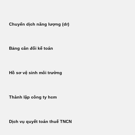
Bỏ
qua
nội
Chuyển dịch năng lượng (dr)
dung
Bảng cân đối kế toán
Hồ sơ vệ sinh môi trường
Thành lập công ty hcm
Dịch vụ quyết toán thuế TNCN