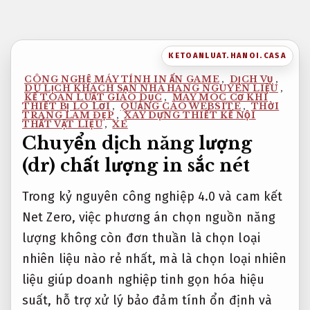
Bỏ
qua
nội
KETOANLUAT.HANOI.CASA
dung
CÔNG NGHỆ MÁY TÍNH IN ẤN GAME
,
DỊCH VỤ
,
DU LỊCH KHÁCH SẠN NHÀ HÀNG NGUYÊN LIỆU
,
KẾ TOÁN LUẬT GIÁO DỤC
,
MÁY MÓC CƠ KHÍ
THIẾT BỊ LÒ LƠI
,
QUẢNG CÁO WEBSITE
,
THỜI
TRANG LÀM ĐẸP
,
XÂY DỰNG THIẾT KẾ NỘI
THẤT VẬT LIỆU
,
XE
Chuyển dịch năng lượng
(dr) chất lượng in sắc nét
Trong kỷ nguyên công nghiệp 4.0 và cam kết
Net Zero, việc phương án chọn nguồn năng
lượng không còn đơn thuần là chọn loại
nhiên liệu nào rẻ nhất, mà là chọn loại nhiên
liệu giúp doanh nghiệp tinh gọn hóa hiệu
suất, hỗ trợ xử lý bảo đảm tính ổn định và