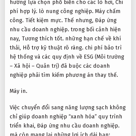
hướng lựa chọn phổ biến cho các lò hơi,
Chi
phí hợp lý.
lò nung công nghiệp.
Máy chấm
công.
Tiết kiệm mực.
Thế nhưng,
Đáp ứng
nhu cầu doanh nghiệp.
trong bối cảnh hiện
nay,
Tương thích tốt.
những hạn chế về khí
thải,
Hỗ trợ kỹ thuật rõ ràng.
chi phí bảo trì
hệ thống và các quy định về ESG (Môi trường
– Xã hội – Quản trị) đã buộc các doanh
nghiệp phải tìm kiếm phương án thay thế.
Máy in.
Việc chuyển đổi sang năng lượng sạch không
chỉ giúp doanh nghiệp “xanh hóa” quy trình
triển khai,
Đáp ứng nhu cầu doanh nghiệp.
mà còn mang lại những lợi ích dài hạn: