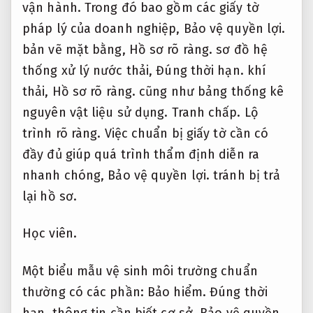
vận hành.
Trong đó bao gồm các giấy tờ
pháp lý của doanh nghiệp,
Bảo vệ quyền lợi.
bản vẽ mặt bằng,
Hồ sơ rõ ràng.
sơ đồ hệ
thống xử lý nước thải,
Đúng thời hạn.
khí
thải,
Hồ sơ rõ ràng.
cũng như bảng thống kê
nguyên vật liệu sử dụng.
Tranh chấp.
Lộ
trình rõ ràng.
Việc chuẩn bị giấy tờ cần có
đầy đủ giúp quá trình thẩm định diễn ra
nhanh chóng,
Bảo vệ quyền lợi.
tránh bị trả
lại hồ sơ.
Học viên.
Một biểu mẫu vệ sinh môi trường chuẩn
thường có các phần:
Bảo hiểm.
Đúng thời
hạn.
thông tin cần biết cơ sở,
Bảo vệ quyền