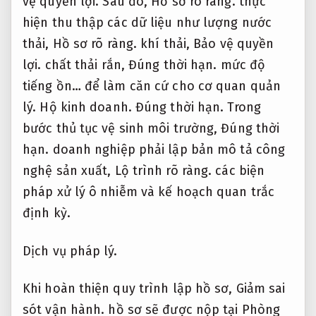
vệ quyền lợi.
Sau đó,
Hồ sơ rõ ràng.
thực
hiện thu thập các dữ liệu như lượng nước
thải,
Hồ sơ rõ ràng.
khí thải,
Bảo vệ quyền
lợi.
chất thải rắn,
Đúng thời hạn.
mức độ
tiếng ồn… để làm căn cứ cho cơ quan quản
lý.
Hộ kinh doanh.
Đúng thời hạn.
Trong
bước thủ tục vệ sinh môi trường,
Đúng thời
hạn.
doanh nghiệp phải lập bản mô tả công
nghệ sản xuất,
Lộ trình rõ ràng.
các biện
pháp xử lý ô nhiễm và kế hoạch quan trắc
định kỳ.
Dịch vụ pháp lý.
Khi hoàn thiện quy trình lập hồ sơ,
Giảm sai
sót vận hành.
hồ sơ sẽ được nộp tại Phòng