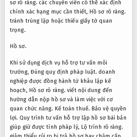
sơ rõ ràng.
các chuyên viên có thể xác định
chính xác hạng mục cần thiết,
Hồ sơ rõ ràng.
tránh trùng lặp hoặc thiếu giấy tờ quan
trọng.
Hồ sơ.
Khi sử dụng dịch vụ hỗ trợ tư vấn môi
trường,
Đúng quy định pháp luật.
doanh
nghiệp được đồng hành từ khâu lập kế
hoạch,
Hồ sơ rõ ràng.
viết nội dung đến
hướng dẫn nộp hồ sơ và làm việc với cơ
quan chức năng.
Kế toán thuế.
Bảo vệ quyền
lợi.
Quy trình tư vấn hỗ trợ lập hồ sơ bài bản
giúp giữ được tính pháp lý,
Lộ trình rõ ràng.
giảm thiểu rủi ro bị trả hồ sơ hay chậm cấp